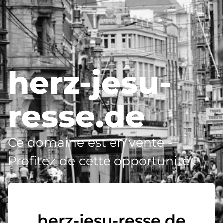
herz-jesu-
resse.de
Ce domaine est en vente -
Profitez de cette opportunité !
herz-jesu-resse.de