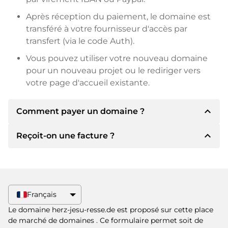
Après réception du paiement, le domaine est
transféré à votre fournisseur d'accès par
transfert (via le code Auth).
Vous pouvez utiliser votre nouveau domaine
pour un nouveau projet ou le rediriger vers
votre page d'accueil existante.
expand_less
Comment payer un domaine ?
expand_less
Reçoit-on une facture ?
Après un accord, le titulaire vous
communiquera les détails du paiement. Le
titulaire vous communiquera alors les détails
Oui, le vendeur vous enverra une facture en
bancaires SEPA et, si vous le souhaitez, vous
bonne et due forme. Si le prix d'achat est plus
proposera Paypal ou d'autres méthodes de
élevé, vous recevrez également un contrat de
Français
paiement.
vente supplémentaire si vous le souhaitez.
Le domaine herz-jesu-resse.de est proposé sur cette place
Veuillez toujours mentionner le nom de
de marché de domaines
. Ce formulaire permet soit de
domaine et le numéro de facture lors du