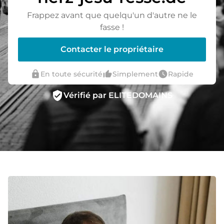
Frappez avant que quelqu'un d'autre ne le
fasse !
Contacter le propriétaire
lock
thumb_up_alt
watch_later
En toute sécurité
Simplement
Rapide
verified_user
Vérifié par ELITEDOMAINS