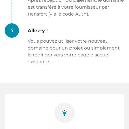
Après réception du paiement, le domaine
est transféré à votre fournisseur par
transfert (via le code Auth).
4
Allez-y !
Vous pouvez utiliser votre nouveau
domaine pour un projet ou simplement
le rediriger vers votre page d'accueil
existante !
highlight